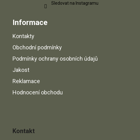
r
Sledovat na Instagramu
v
k
Informace
y
v
Kontakty
ý
p
Obchodní podmínky
i
s
Podmínky ochrany osobních údajů
u
Jakost
Reklamace
Hodnocení obchodu
Kontakt