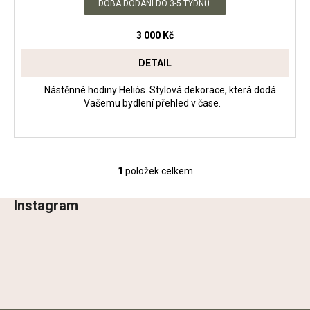
č
DOBA DODÁNÍ DO 3-5 TÝDNŮ.
u
j
3 000 Kč
e
m
DETAIL
e
Nástěnné hodiny Heliós. Stylová dekorace, která dodá
Vašemu bydlení přehled v čase.
STOLEK
EUNOMIA
6
400
1
položek celkem
Kč
O
v
Instagram
l
Z
á
á
d
p
a
a
c
t
í
p
í