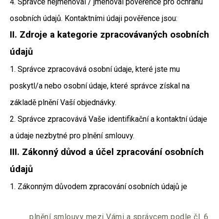
č
4. Správce nejmenoval / jmenoval pověřence pro ochranu
u
osobních údajů. Kontaktními údaji pověřence jsou:
j
e
II.
Zdroje a kategorie zpracovávaných osobních
m
údajů
e
1. Správce zpracovává osobní údaje, které jste mu
STOLEK
poskytl/a nebo osobní údaje, které správce získal na
EUNOMIA
základě plnění Vaší objednávky.
6
400
2. Správce zpracovává Vaše identifikační a kontaktní údaje
Kč
a údaje nezbytné pro plnění smlouvy.
III.
Zákonný důvod a účel zpracování osobních
údajů
1. Zákonným důvodem zpracování osobních údajů je
plnění smlouvy mezi Vámi a správcem podle čl. 6