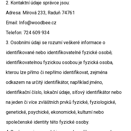
2. Kontaktní údaje správce jsou:
a
Adresa: Mírová 233, Raduň 74761
j
í
Email: Info@woodbee.cz
t
Telefon: 724 609 934
?
3. Osobními údaji se rozumí veškeré informace o
identifikované nebo identifikovatelné fyzické osobě;
identifikovatelnou fyzickou osobou je fyzická osoba,
HLEDAT
kterou lze přímo či nepřímo identifikovat, zejména
odkazem na určitý identifikátor, například jméno,
identifikační číslo, lokační údaje, síťový identifikátor nebo
D
o
na jeden či více zvláštních prvků fyzické, fyziologické,
p
o
genetické, psychické, ekonomické, kulturní nebo
r
společenské identity této fyzické osoby.
u