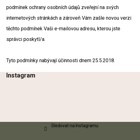
podmínek ochrany osobních údajů zveřejní na svých
internetových stránkách a zároveň Vám zašle novou verzi
těchto podmínek Vaši e-mailovou adresu, kterou jste
správci poskytl/a.
Tyto podmínky nabývají účinnosti dnem 25.5.2018.
Instagram
Z
á
p
a
t
í
Sledovat na Instagramu