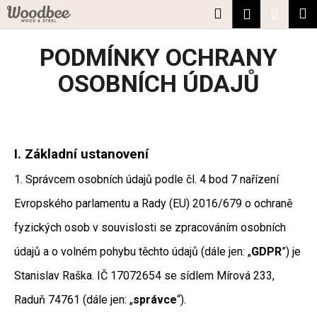
K
Přejít
Hledat
Nákup
M
Přihlášení
na
o
obsah
Zpět
Zpět
košík
š
PODMÍNKY OCHRANY
í
C
OSOBNÍCH ÚDAJŮ
k
o
p
o
t
I.
Základní ustanovení
ř
1. Správcem osobních údajů podle čl. 4 bod 7 nařízení
e
Evropského parlamentu a Rady (EU) 2016/679 o ochraně
b
u
fyzických osob v souvislosti se zpracováním osobních
j
údajů a o volném pohybu těchto údajů (dále jen: „
GDPR
”) je
e
Stanislav Raška. IČ 17072654 se sídlem Mírová 233,
t
e
Raduň 74761 (dále jen: „
správce
“).
n