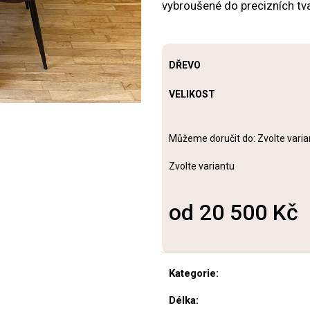
KONFERENČNÍ STOLEK HÉRA
JÍDELNÍ STŮL A
vybroušené do precizních tva
10 200 Kč
17 200 Kč
DŘEVO
VELIKOST
Můžeme doručit do:
Zvolte varia
Zvolte variantu
od
20 500 Kč
Měrná
cena:
Kategorie
:
Délka
: