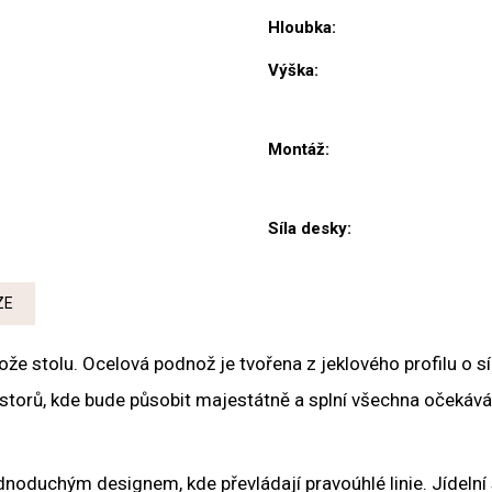
Hloubka
:
Výška
:
Montáž
:
Síla desky
:
ZE
dnože stolu. Ocelová podnož je tvořena z jeklového profilu o
ostorů, kde bude působit majestátně a splní všechna očekává
ednoduchým designem, kde převládají pravoúhlé linie. Jídeln