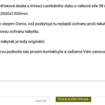
třísková deska s imitací rustikálního dubu o celkové síle 
a 2000x1000mm.
olejem Osmo, což poskytuje tu nejlepší ochranu proti teku
hovou ochranu nábytku.
ábytek je tedy originální.
barvu podnože nás prosím kontaktujte a zašleme Vám cenovo
ČESKÁ RUČNÍ VÝROBA
Kód:
207