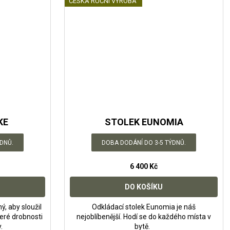
ČESKÁ RUČNÍ VÝROBA
KE
STOLEK EUNOMIA
DNŮ.
DOBA DODÁNÍ DO 3-5 TÝDNŮ.
6 400 Kč
DO KOŠÍKU
ý, aby sloužil
Odkládací stolek Eunomia je náš
keré drobnosti
nejoblíbenější. Hodí se do každého místa v
y.
bytě.