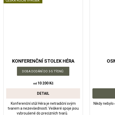
ČESKÁ RUČNÍ VÝROBA
KONFERENČNÍ STOLEK HÉRA
OSM
DOBA DODÁNÍ DO 3-5 TÝDNŮ.
10 200 Kč
od
DETAIL
Konferenční stůl Héra je netradiční svým
Nikdy nebylo 
tvarem a nezevšedností. Veškeré spoje jsou
vybroušené do precizních tvarů.