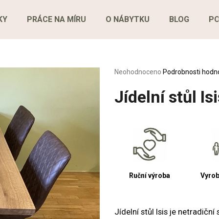
KY
PRÁCE NA MÍRU
O NÁBYTKU
BLOG
P
Co potřebujete najít?
Průměrné
Neohodnoceno
Podrobnosti hodn
hodnocení
produktu
Jídelní stůl Is
HLEDAT
je
0,0
z
5
Doporučujeme
hvězdiček.
Ruční výroba
Vyrob
Jídelní stůl Isis je netradič