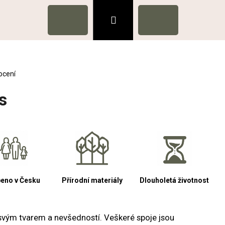
Hledat
Přihlášení
Nákupní
ODPORA
KONTAKTY
košík
ocení
is
eno v Česku
Přírodní materiály
Dlouholetá životnost
Následující
ní svým tvarem a nevšedností. Veškeré spoje jsou