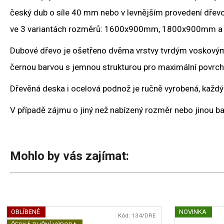
český dub o síle 40 mm nebo v levnějším provedení dřevo
ve 3 variantách rozměrů: 1600x900mm, 1800x900mm 
Dubové dřevo je ošetřeno dvěma vrstvy tvrdým voskovým 
černou barvou s jemnou strukturou pro maximální povrc
Dřevěná deska i ocelová podnož je ručně vyrobená, každý n
V případě zájmu o jiný než nabízený rozměr nebo jinou 
Mohlo by vás zajímat:
OBLÍBENÉ
NOVINKA
Kód:
134/DRE