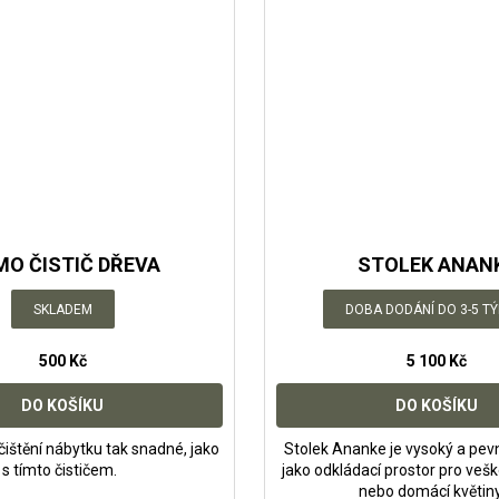
O ČISTIČ DŘEVA
STOLEK ANAN
SKLADEM
DOBA DODÁNÍ DO 3-5 TÝ
500 Kč
5 100 Kč
DO KOŠÍKU
DO KOŠÍKU
čištění nábytku tak snadné, jako
Stolek Ananke je vysoký a pevn
s tímto čističem.
jako odkládací prostor pro veš
nebo domácí květin