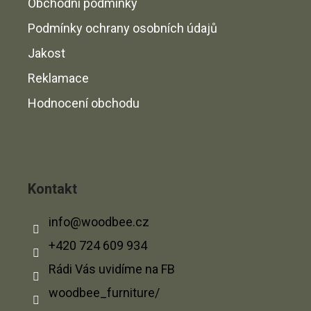
Obchodní podmínky
Podmínky ochrany osobních údajů
Jakost
Reklamace
Hodnocení obchodu
Kontakt
info
@
woodbee.cz
+420 724 609 934
Rádi Vás uvidíme na FB
woodbee_furniture/