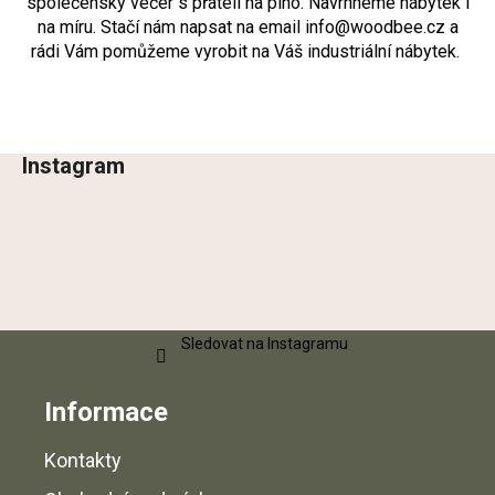
společenský večer s přáteli na plno. Navrhneme nábytek i
c
na míru. Stačí nám napsat na email
info@woodbee.cz
a
í
rádi Vám pomůžeme vyrobit na Váš industriální nábytek.
p
r
v
k
y
Instagram
Z
v
ý
á
p
p
i
a
s
t
u
í
Sledovat na Instagramu
Informace
Kontakty