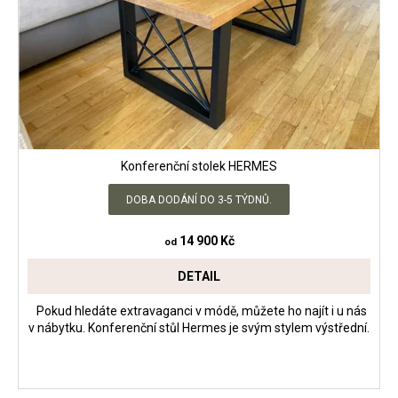
p
č
ů
u
r
j
o
e
d
m
u
e
k
t
KONFERENČNÍ
ů
Konferenční stolek HERMES
STOLEK
HÉRA
DOBA DODÁNÍ DO 3-5 TÝDNŮ.
10
200
Kč
14 900 Kč
od
DETAIL
Pokud hledáte extravaganci v módě, můžete ho najít i u nás
v nábytku. Konferenční stůl Hermes je svým stylem výstřední.