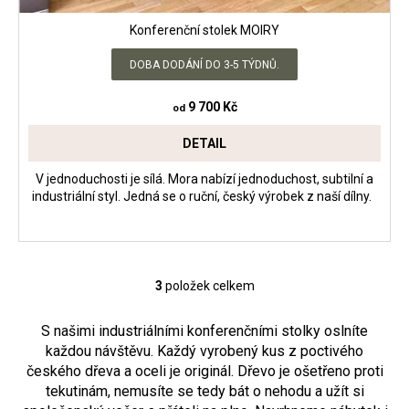
Konferenční stolek MOIRY
DOBA DODÁNÍ DO 3-5 TÝDNŮ.
9 700 Kč
od
DETAIL
V jednoduchosti je sílá. Mora nabízí jednoduchost, subtilní a
industriální styl. Jedná se o ruční, český výrobek z naší dílny.
3
položek celkem
O
v
S našimi industriálními konferenčními stolky oslníte
l
každou návštěvu. Každý vyrobený kus z poctivého
á
českého dřeva a oceli je originál. Dřevo je ošetřeno proti
d
tekutinám, nemusíte se tedy bát o nehodu a užít si
a