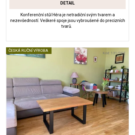
DETAIL
Konferenční stůl Héra je netradiční svým tvarem a
nezevšedností. Veškeré spoje jsou vybroušené do precizních
tvarů.
ČESKÁ RUČNÍ VÝROBA
Kód:
131/DRE