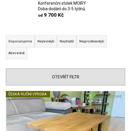
Konferenční stolek MOIRY
a
Doba dodání do 3-5 týdnů.
j
9 700 Kč
od
í
t
Ř
?
a
Doporučujeme
Nejlevnější
Nejdražší
Nejprodávanější
z
Abecedně
e
n
HLEDAT
í
OTEVŘÍT FILTR
p
r
D
V
o
ČESKÁ RUČNÍ VÝROBA
Kód:
137/DRE
o
ý
d
p
p
u
o
i
k
r
s
t
u