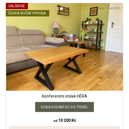
OBLÍBENÉ
Kód:
134/DRE
ČESKÁ RUČNÍ VÝROBA
Konferenční stolek HÉRA
DOBA DODÁNÍ DO 3-5 TÝDNŮ.
10 200 Kč
od