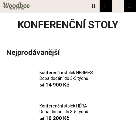
K
Přejít
Hledat
Nákup
M
Přihlášení
na
o
obsah
Zpět
Zpět
košík
š
KONFERENČNÍ STOLY
í
C
k
o
p
Nejprodávanější
o
t
ř
Konferenční stolek HERMES
Doba dodání do 3-5 týdnů.
e
14 900 Kč
od
b
u
j
Konferenční stolek HÉRA
e
Doba dodání do 3-5 týdnů.
10 200 Kč
t
od
e
n