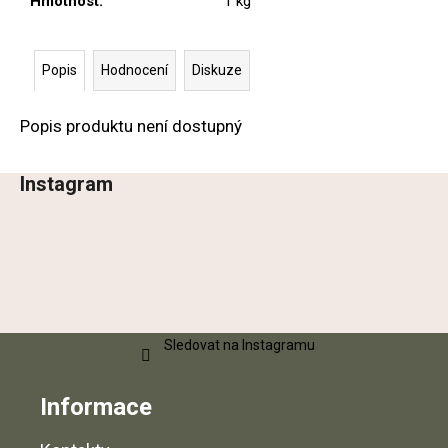
č
Hmotnost
:
1 kg
u
j
e
Popis
Hodnocení
Diskuze
m
e
Popis produktu není dostupný
STOLEK
Instagram
GAIA
Z
6
á
600
p
Kč
a
t
í
Sledovat na Instagramu
Informace