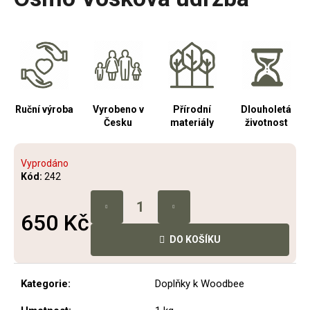
je
a
0,0
z
j
5
í
hvězdiček.
t
?
Ruční výroba
Vyrobeno v
Přírodní
Dlouholetá
Česku
materiály
životnost
HLEDAT
Vyprodáno
Kód:
242
650 Kč
D
o
DO KOŠÍKU
Měrná
p
cena:
o
r
Kategorie
:
Doplňky k Woodbee
u