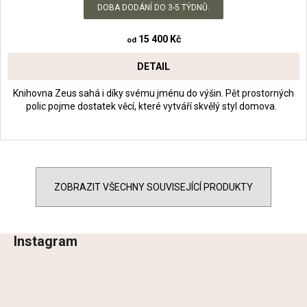
DOBA DODÁNÍ DO 3-5 TÝDNŮ.
15 400 Kč
od
DETAIL
Knihovna Zeus sahá i díky svému jménu do výšin. Pět prostorných
polic pojme dostatek věcí, které vytváří skvělý styl domova.
ZOBRAZIT VŠECHNY SOUVISEJÍCÍ PRODUKTY
Instagram
Z
á
p
a