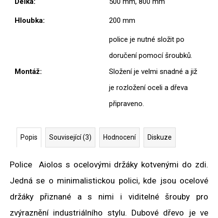
Délka
:
500 mm, 800 mm
Hloubka
:
200 mm
police je nutné složit po
doručení pomocí šroubků.
Montáž
:
Složení je velmi snadné a již
je rozložení oceli a dřeva
připraveno.
Popis
Související (3)
Hodnocení
Diskuze
Police Aiolos s ocelovými držáky kotvenými do zdi.
Jedná se o minimalistickou polici, kde jsou ocelové
držáky přiznané a s nimi i viditelné šrouby pro
zvýraznění industriálního stylu. Dubové dřevo je ve