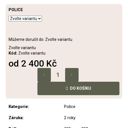
č
u
POLICE
j
e
m
e
Můžeme doručit do:
Zvolte variantu
Zvolte variantu
STOLEK
Kód:
Zvolte variantu
EUNOMIA
od
2 400 Kč
6
400
Měrná
Kč
cena:
DO KOŠÍKU
Kategorie
:
Police
Záruka
:
2 roky