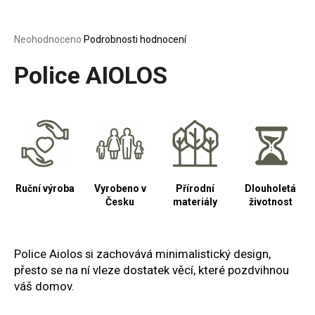
a
j
Průměrné
Neohodnoceno
Podrobnosti hodnocení
í
hodnocení
produktu
Police AIOLOS
t
je
?
0,0
z
5
hvězdiček.
HLEDAT
Ruční výroba
Vyrobeno v
Přírodní
Dlouholetá
Česku
materiály
životnost
D
o
Police Aiolos
si zachovává minimalistický design,
p
o
přesto se na ní vleze dostatek věcí, které pozdvihnou
r
váš domov.
u