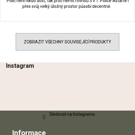
Polic není nikdo dost, tak proč nemít rovnou 3 v 1. Police Astarté i
přes svůj velký úložný prostor působí decentně.
ZOBRAZIT VŠECHNY SOUVISEJÍCÍ PRODUKTY
Instagram
Z
á
p
a
t
í
Sledovat na Instagramu
Informace