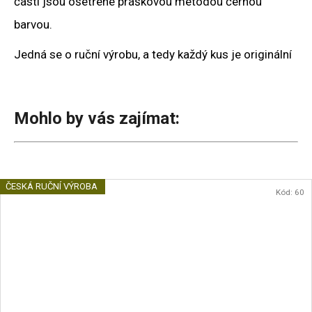
části jsou ošetřené práškovou metodou černou
barvou.
Jedná se o ruční výrobu, a tedy každý kus je originální
Mohlo by vás zajímat:
ČESKÁ RUČNÍ VÝROBA
Kód:
60