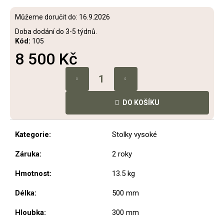
č
u
Můžeme doručit do:
16.9.2026
j
Doba dodání do 3-5 týdnů.
e
Kód:
105
m
8 500 Kč
e
Měrná
cena:
STOLEK
GAIA
DO KOŠÍKU
6
600
Kč
Kategorie
:
Stolky vysoké
Záruka
:
2 roky
Hmotnost
:
13.5 kg
Délka
:
500 mm
Hloubka
:
300 mm