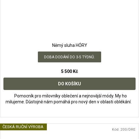
Němý sluha HÓRY
DOBA DODÁNÍ DO 3-5 TÝDNŮ.
5 500 Kč
DO KOŠÍKU
Pomocník pro milovníky oblečení a nejnovější módy. My ho
milujeme. Důstojně nám pomáhá pro nový den v oblasti oblékání.
ČESKÁ RUČNÍ VÝROBA
Kód:
200/DRE