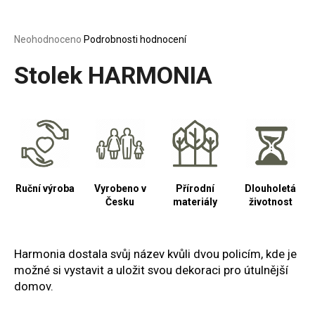
a
j
Průměrné
Neohodnoceno
Podrobnosti hodnocení
í
hodnocení
produktu
Stolek HARMONIA
t
je
?
0,0
z
5
hvězdiček.
HLEDAT
Ruční výroba
Vyrobeno v
Přírodní
Dlouholetá
Česku
materiály
životnost
D
o
Harmonia dostala svůj název kvůli dvou policím, kde je
p
o
možné si vystavit a uložit svou dekoraci pro útulnější
r
domov.
u