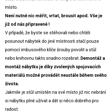
č
u
místo.
j
Není nutné nic měřit, vrtat, brousit apod. Vše je
e
m
již od nás připravené !
e
V případě, že byste se stěhovali nebo chtěli
posunout nábytek do jiné místnosti stačí pouze
STOLEK
ARTEMIS
pomocí imbusového klíče šrouby povolit a stůl
6
nebo knihovnu takto snadno rozebrat.
Demontáž a
200
Kč
montáž nábytku je díky zvolených spojovacích
materiálů možné provádět neustále během svého
života.
Jakmile je stůl umístěn na své místo již nic nebrání
si nábytku plně užívat a dát si něco dobrého pro
radost.