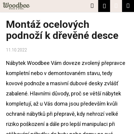
K
Přejít
Hledat
Nákup
M
Přihlášení
na
o
obsah
Zpět
Zpět
košík
š
Montáž ocelových
í
C
podnoží k dřevěné desce
k
o
p
11.10.2022
o
Nábytek Woodbee Vám doveze zvolený přepravce
t
ř
kompletní nebo v demontovaném stavu, tedy
e
kovové podnože a masivní dubové desky zvlášť
b
zabalené. Hlavními důvody, proč se větší nábytek
u
j
kompletují, až u Vás doma jsou především kvůli
e
ochraně nábytků při přepravě, kdy nehrozí velké
t
riziko poškození a dále pro lepší manipulaci při
e
n