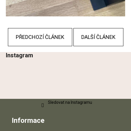
PŘEDCHOZÍ ČLÁNEK
DALŠÍ ČLÁNEK
Instagram
Z
á
p
a
t
í
Sledovat na Instagramu
Informace