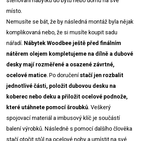
stěhování nábytku do bytu nebo domu na své
a
místo.
j
Nemusíte se bát, že by následná montáž byla nějak
í
t
komplikovaná nebo, že si musíte koupit sadu
?
nářadí.
Nábytek Woodbee ještě před finálním
nátěrem olejem kompletujeme na dílně a dubové
desky mají rozměřené a osazené závrtné,
HLEDAT
ocelové matice
. Po doručení
stačí jen rozbalit
jednotlivé části, položit dubovou desku na
koberec nebo deku a přiložit ocelové podnože,
D
o
které utáhnete pomocí šroubků
. Veškerý
p
spojovací materiál a imbusový klíč je součástí
o
r
balení výrobků. Následně s pomocí dalšího člověka
u
stačí otočit stůl na ocelové nohy a umístit na své