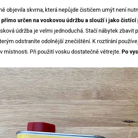
 objevila skvrna, která nepůjde čističem umýt není nutn
e přímo určen na voskovou údržbu a slouží i jako čistící
 Vosková údržba je velmi jednoduchá. Stačí nábytek zbavit
erým odstraníte odolnější znečištění. K roztírání používe
 místnosti. Při použití vosku dostatečně větrejte.
Po vys