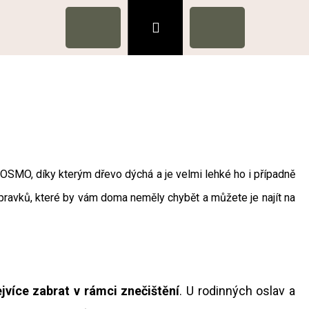
Hledat
Přihlášení
Nákupní
ODPORA
KONTAKTY
košík
OSMO, díky kterým dřevo dýchá a je velmi lehké ho i případně
přípravků, které by vám doma neměly chybět a můžete je najít na
Následující
ejvíce zabrat v rámci znečištění
. U rodinných oslav a