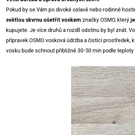
Pokud by se Vám po divoké oslavě nebo rodinné hostině
světlou skvrnu ošetřit voskem
značky OSMO, který
j
kupujete. Je více druhů a rozdíl odstínu by byl znát.
přípravek OSMO vosková údržba a čistící prostředek, kt
vosku bude schnout přibližně 30-50 min podle teploty v