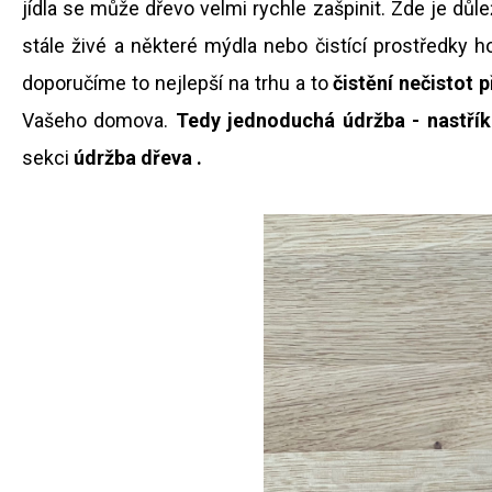
KNIHOVNA HEFAISTOS
jídla se může dřevo velmi rychle zašpinit. Zde je důl
15 200 Kč
stále živé a některé mýdla nebo čistící prostředky 
doporučíme to nejlepší na trhu a to
čistění nečistot p
Vašeho domova.
Tedy jednoduchá údržba - nastříka
sekci
údržba dřeva .