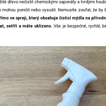
KONFERENČNÍ STOLEK HÉRA
JÍDELNÍ STŮL A
ežité dřevo nečistit chemickými saponáty a tvrdými houb
10 200 Kč
17 200 Kč
ho mohou poničit nebo vysušit. Nemusíte zoufat, že by 
římo ve spreji, který obsahuje čisticí mýdla na přírod
t, setřít a máte uklizeno.
Vše je bezpečné, rychlé, b