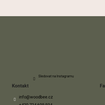
Sledovat na Instagramu
Kontakt
F
info
@
woodbee.cz
+420 724 609 934