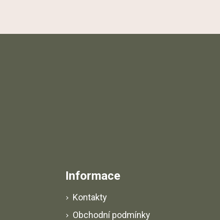
a
t
í
Informace
Kontakty
Obchodní podmínky