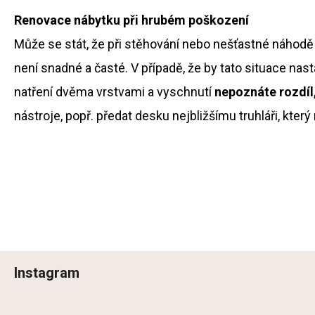
Renovace nábytku při hrubém poškození
Může se stát, že při stěhování nebo nešťastné náhodě
není snadné a časté. V případě, že by tato situace nas
natření dvěma vrstvami a vyschnutí
nepoznáte rozdíl
nástroje, popř. předat desku nejbližšímu truhláři, kte
Z
Instagram
á
p