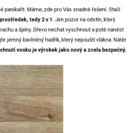
é panikařit. Máme, zde pro Vás snadné řešení. Stačí
 prostředek, tedy 2 v 1
. Jen pozor na odstín, který
 prachu a špíny. Dřevo nechat vyschnout a poté nanést
jte jemný bavlněný hadřík, který nepouští vlákna. Nátěr
chnutí vosku je výrobek jako nový a zcela bezpečný.