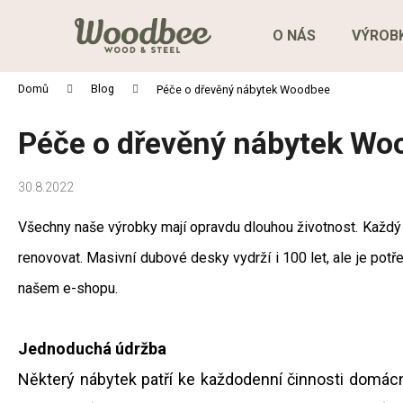
K
Přejít
na
o
O NÁS
VÝROB
obsah
Zpět
Zpět
š
do
do
í
Domů
Blog
Péče o dřevěný nábytek Woodbee
obchodu
obchodu
k
Péče o dřevěný nábytek Wo
30.8.2022
Všechny naše výrobky mají opravdu dlouhou životnost. Každý 
renovovat. Masivní dubové desky vydrží i 100 let, ale je potře
našem e-shopu.
Jednoduchá údržba
Některý nábytek patří ke každodenní činnosti domác