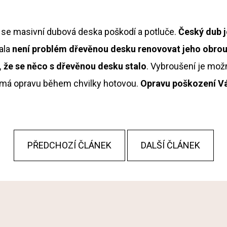
 se masivní dubová deska poškodí a potluče.
Český dub j
tala
není problém dřevěnou desku renovovat jeho obro
, že se něco s dřevěnou desku stalo
. Vybroušení je mož
rý má opravu během chvilky hotovou.
Opravu poškození Vá
PŘEDCHOZÍ ČLÁNEK
DALŠÍ ČLÁNEK