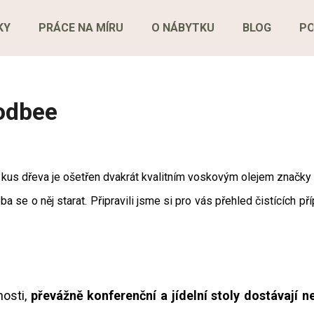
KY
PRÁCE NA MÍRU
O NÁBYTKU
BLOG
P
Co potřebujete najít?
odbee
HLEDAT
kus dřeva je ošetřen dvakrát kvalitním voskovým olejem značky 
Doporučujeme
ba se o něj starat. Připravili jsme si pro vás přehled čistících 
nosti,
převážně konferenční a jídelní stoly dostávají n